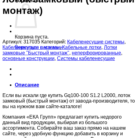
Корзина
монтаж)
Корзина пуста.
Артикул:
317035
Категорий:
Кабеленесущие системы
,
Кабеленесущие системы
,
Кабельные лотки
,
Лотки
Вернуться в магазин
замковые "Быстрый монтаж"
,
неперфорированные
,
основные конструкции
,
Системы кабеленесущие
Описание
Если вы искали где купить Gq100-100 S1.2 L2000, лоток
замковый (быстрый монтаж) от завода-производителя, то
вы на нужном вам сайте-каталоге!
Компания «ЕКА Групп» предлагает купить недорого
данный вид продукции, выбирая из большого
ассортимента. Собирайте ваш заказ прямо на нашем
сайте, через удобную функцию добавить в корзину и