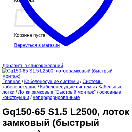
Корзина
Корзина пуста.
Вернуться в магазин
Добавить в список желаний
Главная
/
Кабеленесущие системы
/
Системы
кабеленесущие
/
Кабеленесущие системы
/
Кабельные
лотки
/
Лотки замковые "Быстрый монтаж"
/
основные
конструкции
/
неперфорированные
Gq150-65 S1.5 L2500, лоток
замковый (быстрый