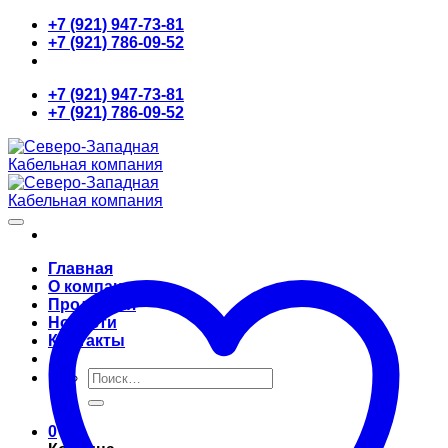
Skip
+7 (921) 947-73-81
to
+7 (921) 786-09-52
content
+7 (921) 947-73-81
+7 (921) 786-09-52
Главная
О компании
Продукция
Новости
Контакты
Искать:
0