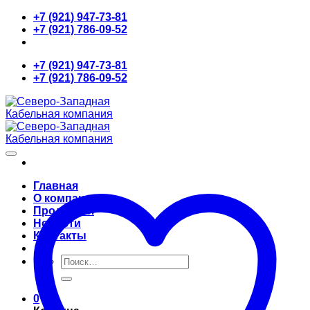
Skip
+7 (921) 947-73-81
to
+7 (921) 786-09-52
content
+7 (921) 947-73-81
+7 (921) 786-09-52
Главная
О компании
Продукция
Новости
Контакты
Искать:
0