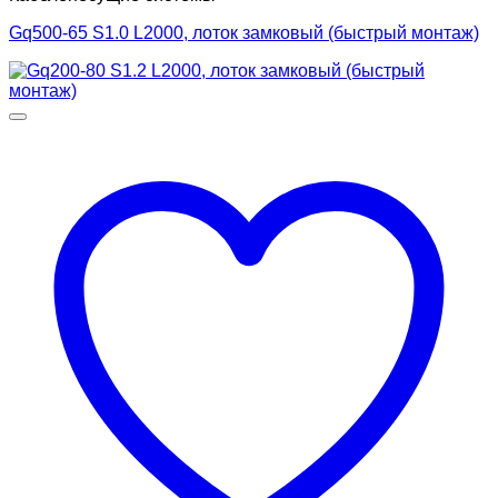
Gq500-65 S1.0 L2000, лоток замковый (быстрый монтаж)