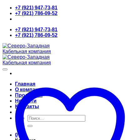
Skip
+7 (921) 947-73-81
to
+7 (921) 786-09-52
content
+7 (921) 947-73-81
+7 (921) 786-09-52
Главная
О компании
Продукция
Новости
Контакты
Искать:
0