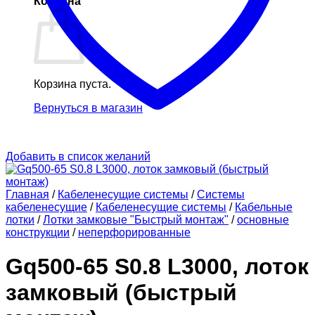
Корзина
Корзина пуста.
Вернуться в магазин
Добавить в список желаний
Главная
/
Кабеленесущие системы
/
Системы
кабеленесущие
/
Кабеленесущие системы
/
Кабельные
лотки
/
Лотки замковые "Быстрый монтаж"
/
основные
конструкции
/
неперфорированные
Gq500-65 S0.8 L3000, лоток
замковый (быстрый