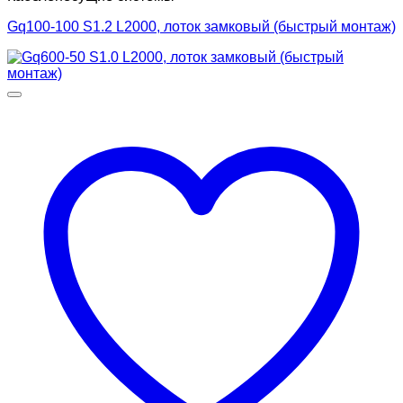
Gq100-100 S1.2 L2000, лоток замковый (быстрый монтаж)