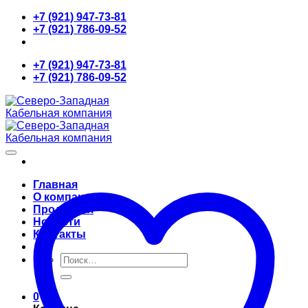
Skip
+7 (921) 947-73-81
to
+7 (921) 786-09-52
content
+7 (921) 947-73-81
+7 (921) 786-09-52
Главная
О компании
Продукция
Новости
Контакты
Искать:
0