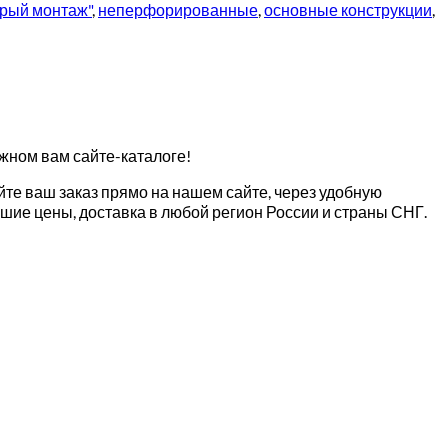
трый монтаж"
,
неперфорированные
,
основные конструкции
,
ужном вам сайте-каталоге!
те ваш заказ прямо на нашем сайте, через удобную
шие цены, доставка в любой регион России и страны СНГ.