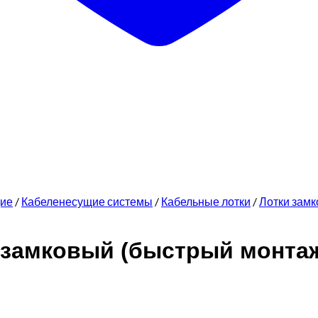
щие
/
Кабеленесущие системы
/
Кабельные лотки
/
Лотки зам
к замковый (быстрый монта