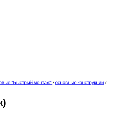
ковые "Быстрый монтаж"
/
основные конструкции
/
ж)