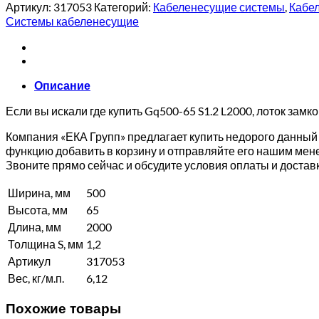
Артикул:
317053
Категорий:
Кабеленесущие системы
,
Кабе
Системы кабеленесущие
Описание
Если вы искали где купить Gq500-65 S1.2 L2000, лоток зам
Компания «ЕКА Групп» предлагает купить недорого данный 
функцию добавить в корзину и отправляйте его нашим мен
Звоните прямо сейчас и обсудите условия оплаты и дост
Ширина, мм
500
Высота, мм
65
Длина, мм
2000
Толщина S, мм
1,2
Артикул
317053
Вес, кг/м.п.
6,12
Похожие товары