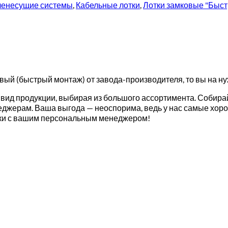
ленесущие системы
,
Кабельные лотки
,
Лотки замковые "Быс
ковый (быстрый монтаж) от завода-производителя, то вы на н
вид продукции, выбирая из большого ассортимента. Собирай
еджерам. Ваша выгода — неоспорима, ведь у нас самые хоро
авки с вашим персональным менеджером!