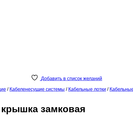
Добавить в список желаний
щие
/
Кабеленесущие системы
/
Кабельные лотки
/
Кабельны
, крышка замковая