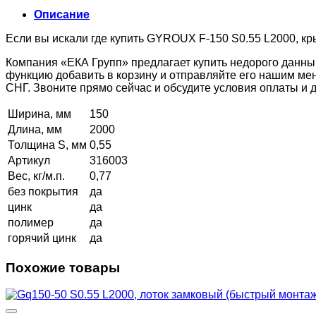
Описание
Если вы искали где купить GYROUX F-150 S0.55 L2000, кр
Компания «ЕКА Групп» предлагает купить недорого данны
функцию добавить в корзину и отправляйте его нашим ме
СНГ. Звоните прямо сейчас и обсудите условия оплаты и
Ширина, мм
150
Длина, мм
2000
Толщина S, мм
0,55
Артикул
316003
Вес, кг/м.п.
0,77
без покрытия
да
цинк
да
полимер
да
горячий цинк
да
Похожие товары