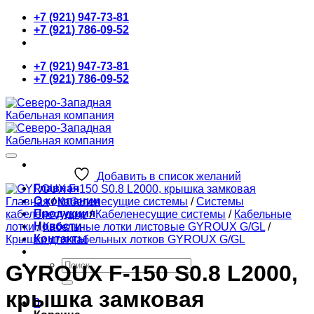
Skip
+7 (921) 947-73-81
to
+7 (921) 786-09-52
content
+7 (921) 947-73-81
+7 (921) 786-09-52
Добавить в список желаний
Главная
О компании
Главная
/
Кабеленесущие системы
/
Системы
Продукция
кабеленесущие
/
Кабеленесущие системы
/
Кабельные
Новости
лотки
/
Кабельные лотки листовые GYROUX G/GL
/
Контакты
Крышки для кабельных лотков GYROUX G/GL
Искать:
GYROUX F-150 S0.8 L2000,
крышка замковая
0