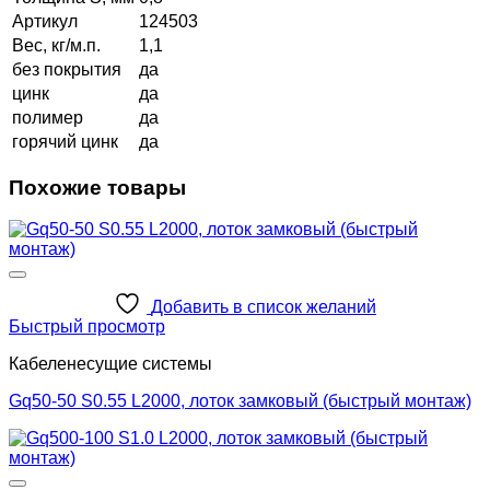
Артикул
124503
Вес, кг/м.п.
1,1
без покрытия
да
цинк
да
полимер
да
горячий цинк
да
Похожие товары
Добавить в список желаний
Быстрый просмотр
Кабеленесущие системы
Gq50-50 S0.55 L2000, лоток замковый (быстрый монтаж)