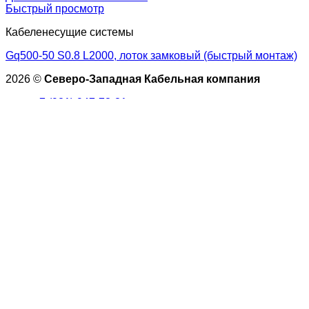
Быстрый просмотр
Кабеленесущие системы
Gq500-50 S0.8 L2000, лоток замковый (быстрый монтаж)
2026 ©
Северо-Западная Кабельная компания
+7 (921) 947-73-81
+7 (921) 786-09-52
Адрес: 196247, Санкт-Петербург, Ленинский пр., д. 160,
офис 613-12
Искать:
Главная
О компании
Продукция
Новости
Контакты