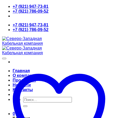
Skip
+7 (921) 947-73-81
to
+7 (921) 786-09-52
content
+7 (921) 947-73-81
+7 (921) 786-09-52
Главная
О компании
Продукция
Новости
Контакты
Искать:
0