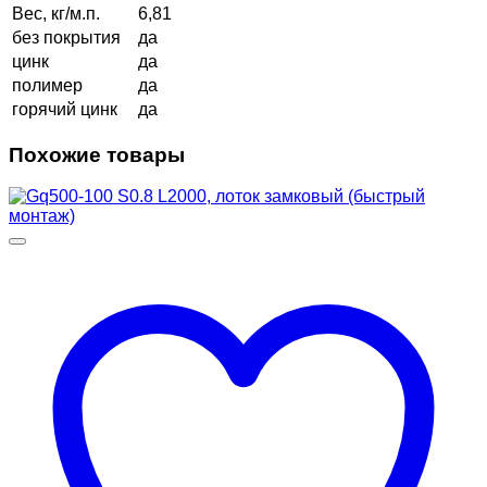
Вес, кг/м.п.
6,81
без покрытия
да
цинк
да
полимер
да
горячий цинк
да
Похожие товары