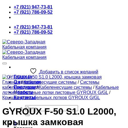
Skip
+7 (921) 947-73-81
to
+7 (921) 786-09-52
content
+7 (921) 947-73-81
+7 (921) 786-09-52
Добавить в список желаний
Главная
О компании
Главная
/
Кабеленесущие системы
/
Системы
Продукция
кабеленесущие
/
Кабеленесущие системы
/
Кабельные
Новости
лотки
/
Кабельные лотки листовые GYROUX G/GL
/
Контакты
Крышки для кабельных лотков GYROUX G/GL
Искать:
GYROUX F-50 S1.0 L2000,
крышка замковая
0