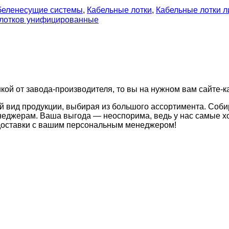
беленесущие системы
,
Кабельные лотки
,
Кабельные лотки 
 лотков унифицированные
кой от завода-производителя, то вы на нужном вам сайте-к
й вид продукции, выбирая из большого ассортимента. Соби
неджерам. Ваша выгода — неоспорима, ведь у нас самые хо
 доставки с вашим персональным менеджером!