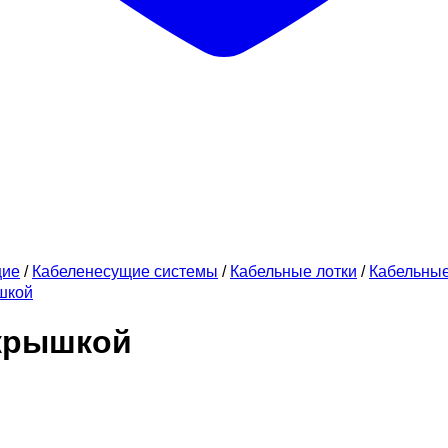
щие
/
Кабеленесущие системы
/
Кабельные лотки
/
Кабельны
шкой
 крышкой