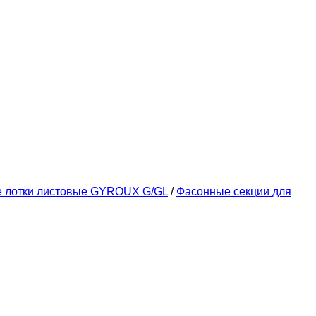
е лотки листовые GYROUX G/GL
/
Фасонные секции для