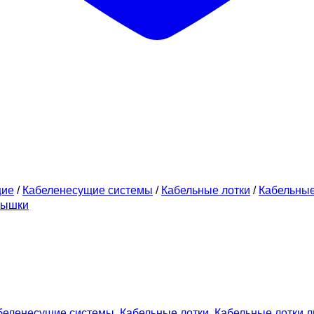
щие
/
Кабеленесущие системы
/
Кабельные лотки
/
Кабельны
рышки
беленесущие системы
,
Кабельные лотки
,
Кабельные лотки 