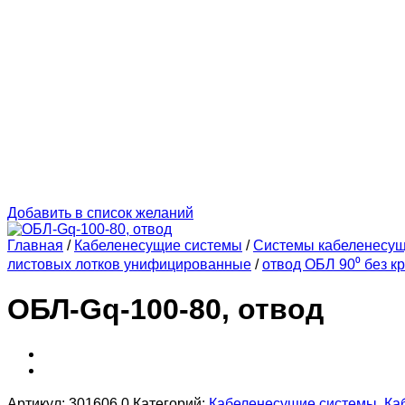
Добавить в список желаний
Главная
/
Кабеленесущие системы
/
Системы кабеленесу
листовых лотков унифицированные
/
отвод ОБЛ 90⁰ без к
ОБЛ-Gq-100-80, отвод
Артикул:
301606.0
Категорий:
Кабеленесущие системы
,
Ка