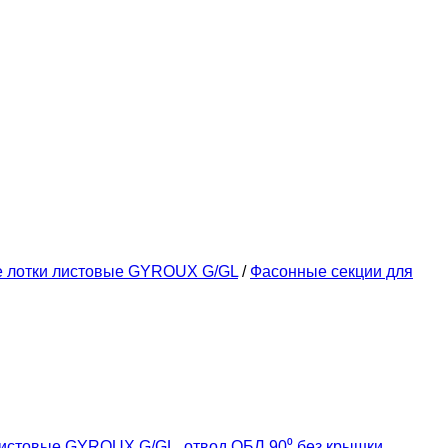
е лотки листовые GYROUX G/GL
/
Фасонные секции для
листовые GYROUX G/GL
,
отвод ОБЛ 90⁰ без крышки
,