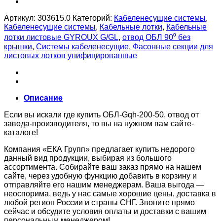
Артикул:
303615.0
Категорий:
Кабеленесущие системы
,
Кабеленесущие системы
,
Кабельные лотки
,
Кабельные
лотки листовые GYROUX G/GL
,
отвод ОБЛ 90⁰ без
крышки
,
Системы кабеленесущие
,
Фасонные секции для
листовых лотков унифицированные
Описание
Если вы искали где купить ОБЛ-Gqh-200-50, отвод от
завода-производителя, то вы на нужном вам сайте-
каталоге!
Компания «ЕКА Групп» предлагает купить недорого
данный вид продукции, выбирая из большого
ассортимента. Собирайте ваш заказ прямо на нашем
сайте, через удобную функцию добавить в корзину и
отправляйте его нашим менеджерам. Ваша выгода —
неоспорима, ведь у нас самые хорошие цены, доставка в
любой регион России и страны СНГ. Звоните прямо
сейчас и обсудите условия оплаты и доставки с вашим
персональным менеджером!