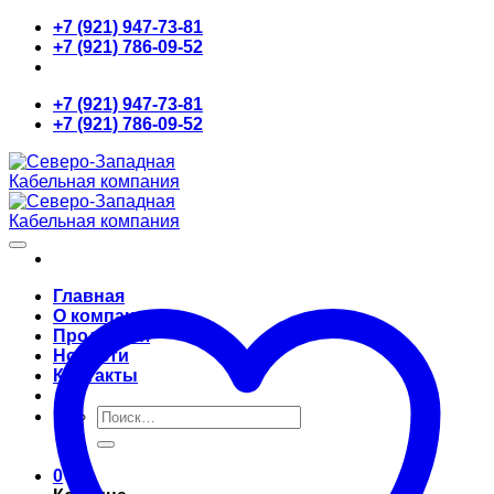
Skip
+7 (921) 947-73-81
to
+7 (921) 786-09-52
content
+7 (921) 947-73-81
+7 (921) 786-09-52
Главная
О компании
Продукция
Новости
Контакты
Искать:
0