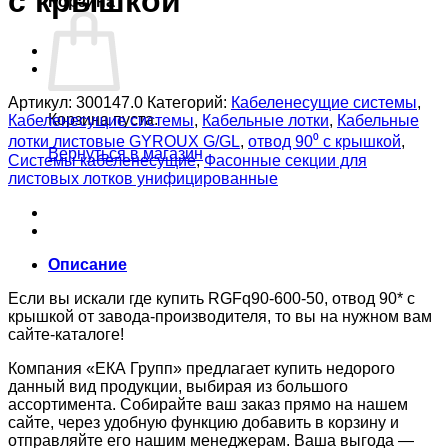
с крышкой
Корзина
Артикул:
300147.0
Категорий:
Кабеленесущие системы
,
Корзина пуста.
Кабеленесущие системы
,
Кабельные лотки
,
Кабельные
лотки листовые GYROUX G/GL
,
отвод 90⁰ с крышкой
,
Вернуться в магазин
Системы кабеленесущие
,
Фасонные секции для
листовых лотков унифицированные
Описание
Если вы искали где купить RGFq90-600-50, отвод 90* с
крышкой от завода-производителя, то вы на нужном вам
сайте-каталоге!
Компания «ЕКА Групп» предлагает купить недорого
данный вид продукции, выбирая из большого
ассортимента. Собирайте ваш заказ прямо на нашем
сайте, через удобную функцию добавить в корзину и
отправляйте его нашим менеджерам. Ваша выгода —