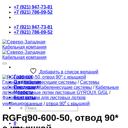
Skip
+7 (921) 947-73-81
to
+7 (921) 786-09-52
content
+7 (921) 947-73-81
+7 (921) 786-09-52
Добавить в список желаний
Главная
О компании
Главная
/
Кабеленесущие системы
/
Системы
Продукция
кабеленесущие
/
Кабеленесущие системы
/
Кабельные
Новости
лотки
/
Кабельные лотки листовые GYROUX G/GL
/
Контакты
Фасонные секции для листовых лотков
унифицированные
/
отвод 90⁰ с крышкой
Искать:
RGFq90-600-50, отвод 90*
0