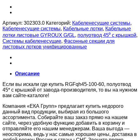
Артикул:
302303.0
Категорий:
Кабеленесущие системы
,
Кабеленесущие системы
,
Кабельные лотки
,
Кабельные
лотки листовые GYROUX G/GL
,
полуотвод 45⁰ с крышкой
,
Системы кабеленесущие
,
Фасонные секции для
листовых лотков унифицированные
Описание
Если вы искали где купить RGFqh45-100-60, полуотвод
45* с крышкой от завода-производителя, то вы на нужном
вам сайте-каталоге!
Компания «ЕКА Групп» предлагает купить недорого
данный вид продукции, выбирая из большого
ассортимента. Собирайте ваш заказ прямо на нашем
сайте, через удобную функцию добавить в корзину и
отправляйте его нашим менеджерам. Ваша выгода —
неоспорима, ведь у нас самые хорошие цены, доставка в
любой регион России и страны СНГ. Звоните прямо