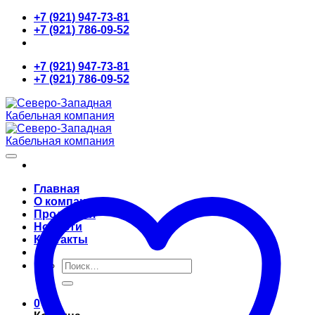
Skip
+7 (921) 947-73-81
to
+7 (921) 786-09-52
content
+7 (921) 947-73-81
+7 (921) 786-09-52
Главная
О компании
Продукция
Новости
Контакты
Искать:
0