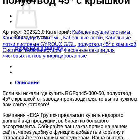
полуотвод 45* с крышкой
Корзина
Артикул:
302323.0
Категорий:
Кабеленесущие системы
,
Корзина пуста.
Кабеленесущие системы
,
Кабельные лотки
,
Кабельные
лотки листовые GYROUX G/GL
,
полуотвод 45⁰ с крышкой
,
Вернуться в магазин
Системы кабеленесущие
,
Фасонные секции для
листовых лотков унифицированные
Описание
Если вы искали где купить RGFqh45-300-50, полуотвод
45* с крышкой от завода-производителя, то вы на нужном
вам сайте-каталоге!
Компания «ЕКА Групп» предлагает купить недорого
данный вид продукции, выбирая из большого
ассортимента. Собирайте ваш заказ прямо на нашем
сайте, через удобную функцию добавить в корзину и
отправляйте его нашим менеджерам. Ваша выгода —