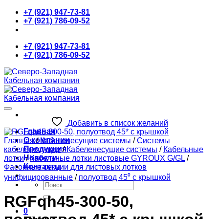
Skip
+7 (921) 947-73-81
to
+7 (921) 786-09-52
content
+7 (921) 947-73-81
+7 (921) 786-09-52
Добавить в список желаний
Главная
О компании
Главная
/
Кабеленесущие системы
/
Системы
Продукция
кабеленесущие
/
Кабеленесущие системы
/
Кабельные
Новости
лотки
/
Кабельные лотки листовые GYROUX G/GL
/
Контакты
Фасонные секции для листовых лотков
унифицированные
/
полуотвод 45⁰ с крышкой
Искать:
RGFqh45-300-50,
0