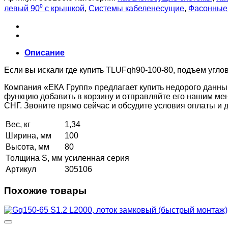
левый 90⁰ с крышкой
,
Системы кабеленесущие
,
Фасонные 
Описание
Если вы искали где купить TLUFqh90-100-80, подъем угло
Компания «ЕКА Групп» предлагает купить недорого данны
функцию добавить в корзину и отправляйте его нашим ме
СНГ. Звоните прямо сейчас и обсудите условия оплаты и
Вес, кг
1,34
Ширина, мм
100
Высота, мм
80
Толщина S, мм
усиленная серия
Артикул
305106
Похожие товары