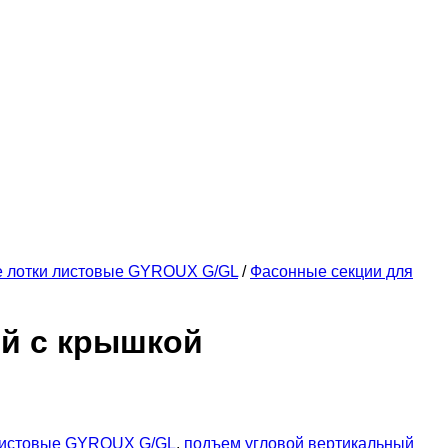
е лотки листовые GYROUX G/GL
/
Фасонные секции для
ый с крышкой
листовые GYROUX G/GL
,
подъем угловой вертикальный