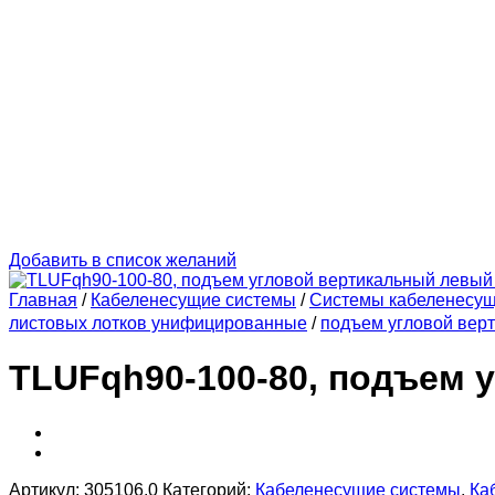
Добавить в список желаний
Главная
/
Кабеленесущие системы
/
Системы кабеленесу
листовых лотков унифицированные
/
подъем угловой вер
TLUFqh90-100-80, подъем 
Артикул:
305106.0
Категорий:
Кабеленесущие системы
,
Ка