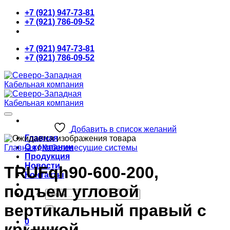
Skip
+7 (921) 947-73-81
to
+7 (921) 786-09-52
content
+7 (921) 947-73-81
+7 (921) 786-09-52
Добавить в список желаний
Главная
О компании
Главная
/
Кабеленесущие системы
Продукция
Новости
TRUFqh90-600-200,
Контакты
подъем угловой
Искать:
вертикальный правый с
0
крышкой