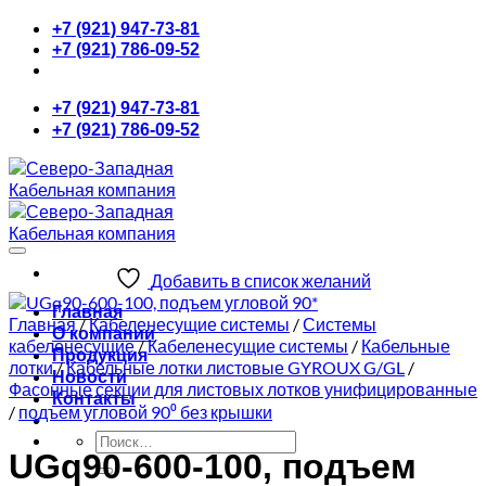
Skip
+7 (921) 947-73-81
to
+7 (921) 786-09-52
content
+7 (921) 947-73-81
+7 (921) 786-09-52
Добавить в список желаний
Главная
Главная
/
Кабеленесущие системы
/
Системы
О компании
кабеленесущие
/
Кабеленесущие системы
/
Кабельные
Продукция
лотки
/
Кабельные лотки листовые GYROUX G/GL
/
Новости
Фасонные секции для листовых лотков унифицированные
Контакты
/
подъем угловой 90⁰ без крышки
Искать:
UGq90-600-100, подъем