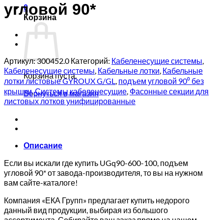
угловой 90*
0
Корзина
Артикул:
300452.0
Категорий:
Кабеленесущие системы
,
Кабеленесущие системы
,
Кабельные лотки
,
Кабельные
Корзина пуста.
лотки листовые GYROUX G/GL
,
подъем угловой 90⁰ без
крышки
,
Системы кабеленесущие
,
Фасонные секции для
Вернуться в магазин
листовых лотков унифицированные
Описание
Если вы искали где купить UGq90-600-100, подъем
угловой 90* от завода-производителя, то вы на нужном
вам сайте-каталоге!
Компания «ЕКА Групп» предлагает купить недорого
данный вид продукции, выбирая из большого
ассортимента. Собирайте ваш заказ прямо на нашем