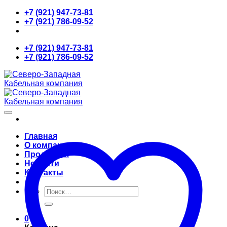
Skip
+7 (921) 947-73-81
to
+7 (921) 786-09-52
content
+7 (921) 947-73-81
+7 (921) 786-09-52
Главная
О компании
Продукция
Новости
Контакты
Искать:
0