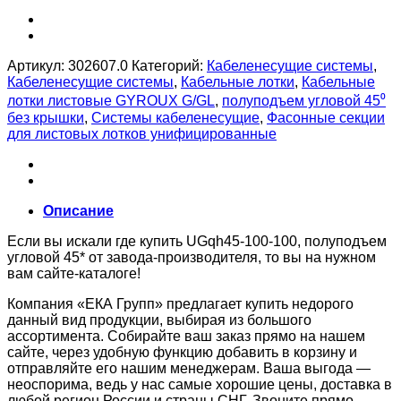
Артикул:
302607.0
Категорий:
Кабеленесущие системы
,
Кабеленесущие системы
,
Кабельные лотки
,
Кабельные
лотки листовые GYROUX G/GL
,
полуподъем угловой 45⁰
без крышки
,
Системы кабеленесущие
,
Фасонные секции
для листовых лотков унифицированные
Описание
Если вы искали где купить UGqh45-100-100, полуподъем
угловой 45* от завода-производителя, то вы на нужном
вам сайте-каталоге!
Компания «ЕКА Групп» предлагает купить недорого
данный вид продукции, выбирая из большого
ассортимента. Собирайте ваш заказ прямо на нашем
сайте, через удобную функцию добавить в корзину и
отправляйте его нашим менеджерам. Ваша выгода —
неоспорима, ведь у нас самые хорошие цены, доставка в
любой регион России и страны СНГ. Звоните прямо