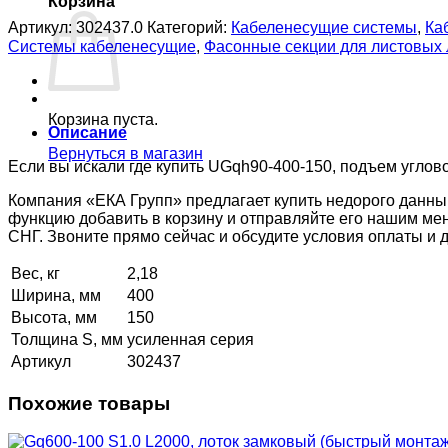
Корзина
Артикул:
302437.0
Категорий:
Кабеленесущие системы
,
Ка
Системы кабеленесущие
,
Фасонные секции для листовых
Корзина пуста.
Описание
Вернуться в магазин
Если вы искали где купить UGqh90-400-150, подъем углово
Компания «ЕКА Групп» предлагает купить недорого данны
функцию добавить в корзину и отправляйте его нашим ме
СНГ. Звоните прямо сейчас и обсудите условия оплаты и
Вес, кг
2,18
Ширина, мм
400
Высота, мм
150
Толщина S, мм
усиленная серия
Артикул
302437
Похожие товары