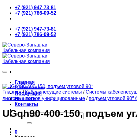
Skip
+7 (921) 947-73-81
to
+7 (921) 786-09-52
content
+7 (921) 947-73-81
+7 (921) 786-09-52
Главная
О компании
Главная
/
Кабеленесущие системы
/
Системы кабеленесу
Продукция
листовых лотков унифицированные
/
подъем угловой 90⁰ 
Новости
Контакты
UGqh90-400-150, подъем уг
Искать:
0