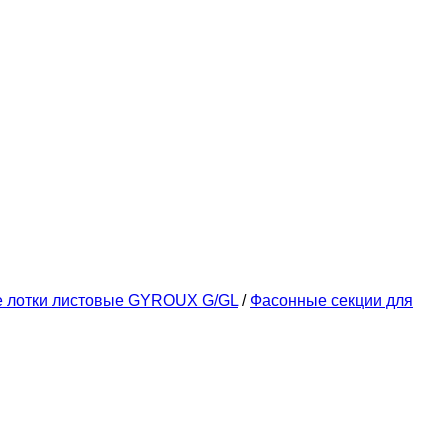
е лотки листовые GYROUX G/GL
/
Фасонные секции для