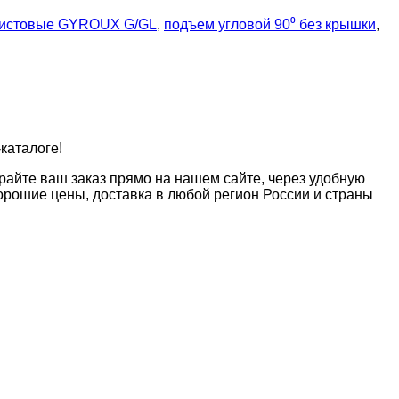
листовые GYROUX G/GL
,
подъем угловой 90⁰ без крышки
,
каталоге!
райте ваш заказ прямо на нашем сайте, через удобную
рошие цены, доставка в любой регион России и страны