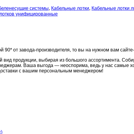
беленесущие системы
,
Кабельные лотки
,
Кабельные лотки 
 лотков унифицированные
й 90* от завода-производителя, то вы на нужном вам сайте-
й вид продукции, выбирая из большого ассортимента. Соби
неджерам. Ваша выгода — неоспорима, ведь у нас самые хо
 доставки с вашим персональным менеджером!