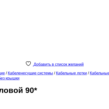
Добавить в список желаний
щие
/
Кабеленесущие системы
/
Кабельные лотки
/
Кабельны
без крышки
ловой 90*