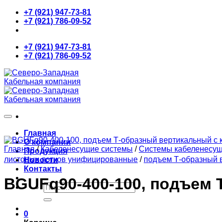
Skip
+7 (921) 947-73-81
to
+7 (921) 786-09-52
content
+7 (921) 947-73-81
+7 (921) 786-09-52
Главная
О компании
Главная
/
Кабеленесущие системы
/
Системы кабеленесу
Продукция
листовых лотков унифицированные
/
подъем Т-образный в
Новости
Контакты
BGUFq90-400-100, подъем 
Искать:
0