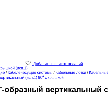
Добавить в список желаний
щие
/
Кабеленесущие системы
/
Кабельные лотки
/
Кабельны
ертикальный (исп.1) 90⁰ с крышкой
Т-образный вертикальный с