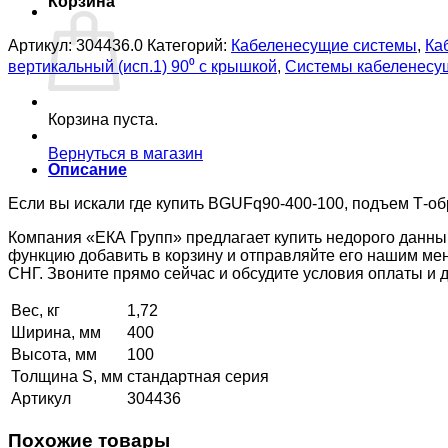
Корзина
Артикул:
304436.0
Категорий:
Кабеленесущие системы
,
Ка
вертикальный (исп.1) 90⁰ с крышкой
,
Системы кабеленесу
Корзина пуста.
Вернуться в магазин
Описание
Если вы искали где купить BGUFq90-400-100, подъем Т-обр
Компания «ЕКА Групп» предлагает купить недорого данны
функцию добавить в корзину и отправляйте его нашим ме
СНГ. Звоните прямо сейчас и обсудите условия оплаты и
Вес, кг
1,72
Ширина, мм
400
Высота, мм
100
Толщина S, мм
стандартная серия
Артикул
304436
Похожие товары