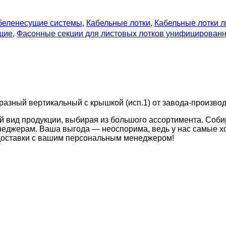
беленесущие системы
,
Кабельные лотки
,
Кабельные лотки 
щие
,
Фасонные секции для листовых лотков унифицирован
азный вертикальный с крышкой (исп.1) от завода-производи
й вид продукции, выбирая из большого ассортимента. Соби
неджерам. Ваша выгода — неоспорима, ведь у нас самые хо
 доставки с вашим персональным менеджером!