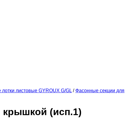
е лотки листовые GYROUX G/GL
/
Фасонные секции для
 крышкой (исп.1)