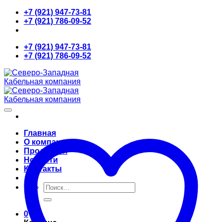
Skip
+7 (921) 947-73-81
to
+7 (921) 786-09-52
content
+7 (921) 947-73-81
+7 (921) 786-09-52
Главная
О компании
Продукция
Новости
Контакты
Искать:
0