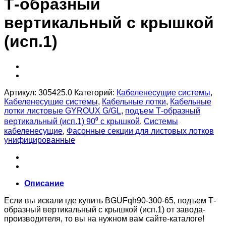
Т-образный
вертикальный с крышкой
(исп.1)
Артикул:
305425.0
Категорий:
Кабеленесущие системы
,
Кабеленесущие системы
,
Кабельные лотки
,
Кабельные
лотки листовые GYROUX G/GL
,
подъем Т-образный
вертикальный (исп.1) 90⁰ с крышкой
,
Системы
кабеленесущие
,
Фасонные секции для листовых лотков
унифицированные
Описание
Если вы искали где купить BGUFqh90-300-65, подъем Т-
образный вертикальный с крышкой (исп.1) от завода-
производителя, то вы на нужном вам сайте-каталоге!