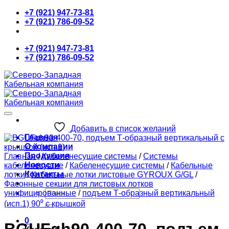
Skip
+7 (921) 947-73-81
to
+7 (921) 786-09-52
content
+7 (921) 947-73-81
+7 (921) 786-09-52
Добавить в список желаний
Главная
О компании
Продукция
Главная
/
Кабеленесущие системы
/
Системы
Новости
кабеленесущие
/
Кабеленесущие системы
/
Кабельные
Контакты
лотки
/
Кабельные лотки листовые GYROUX G/GL
/
Фасонные секции для листовых лотков
Искать:
унифицированные
/
подъем Т-образный вертикальный
(исп.1) 90⁰ с крышкой
0