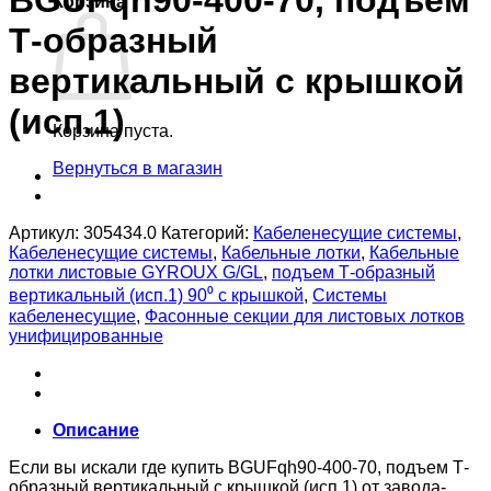
BGUFqh90-400-70, подъем
Корзина
Т-образный
вертикальный с крышкой
(исп.1)
Корзина пуста.
Вернуться в магазин
Артикул:
305434.0
Категорий:
Кабеленесущие системы
,
Кабеленесущие системы
,
Кабельные лотки
,
Кабельные
лотки листовые GYROUX G/GL
,
подъем Т-образный
вертикальный (исп.1) 90⁰ с крышкой
,
Системы
кабеленесущие
,
Фасонные секции для листовых лотков
унифицированные
Описание
Если вы искали где купить BGUFqh90-400-70, подъем Т-
образный вертикальный с крышкой (исп.1) от завода-