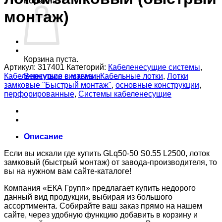
Корзина
монтаж)
Корзина пуста.
Артикул:
317401
Категорий:
Кабеленесущие системы
,
Кабеленесущие системы
,
Кабельные лотки
,
Лотки
Вернуться в магазин
замковые "Быстрый монтаж"
,
основные конструкции
,
перфорированные
,
Системы кабеленесущие
Описание
Если вы искали где купить GLq50-50 S0.55 L2500, лоток
замковый (быстрый монтаж) от завода-производителя, то
вы на нужном вам сайте-каталоге!
Компания «ЕКА Групп» предлагает купить недорого
данный вид продукции, выбирая из большого
ассортимента. Собирайте ваш заказ прямо на нашем
сайте, через удобную функцию добавить в корзину и