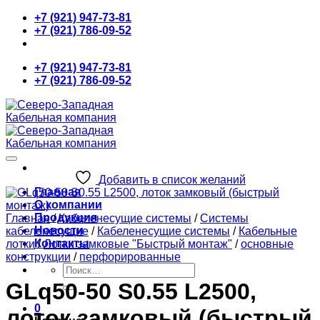
Skip
+7 (921) 947-73-81
to
+7 (921) 786-09-52
content
+7 (921) 947-73-81
+7 (921) 786-09-52
Добавить в список желаний
Главная
О компании
Продукция
Главная
/
Кабеленесущие системы
/
Системы
Новости
кабеленесущие
/
Кабеленесущие системы
/
Кабельные
Контакты
лотки
/
Лотки замковые "Быстрый монтаж"
/
основные
конструкции
/
перфорированные
Искать:
GLq50-50 S0.55 L2500,
0
лоток замковый (быстрый