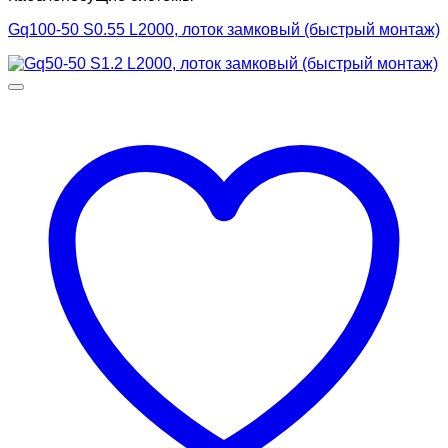
Gq100-50 S0.55 L2000, лоток замковый (быстрый монтаж)