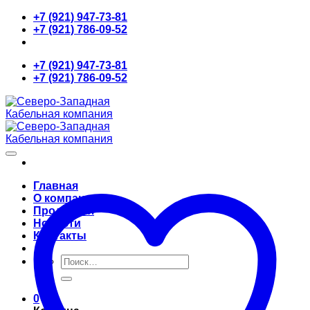
Skip
+7 (921) 947-73-81
to
+7 (921) 786-09-52
content
+7 (921) 947-73-81
+7 (921) 786-09-52
Главная
О компании
Продукция
Новости
Контакты
Искать:
0