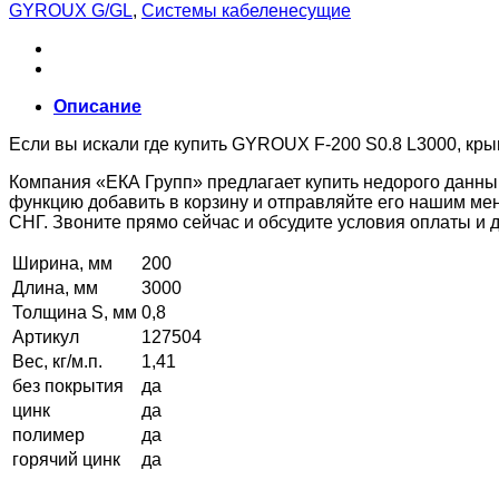
GYROUX G/GL
,
Системы кабеленесущие
Описание
Если вы искали где купить GYROUX F-200 S0.8 L3000, кры
Компания «ЕКА Групп» предлагает купить недорого данны
функцию добавить в корзину и отправляйте его нашим ме
СНГ. Звоните прямо сейчас и обсудите условия оплаты и
Ширина, мм
200
Длина, мм
3000
Толщина S, мм
0,8
Артикул
127504
Вес, кг/м.п.
1,41
без покрытия
да
цинк
да
полимер
да
горячий цинк
да