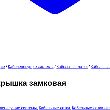
щие
/
Кабеленесущие системы
/
Кабельные лотки
/
Кабельны
 крышка замковая
ленесущие системы
,
Кабельные лотки
,
Кабельные лотки л