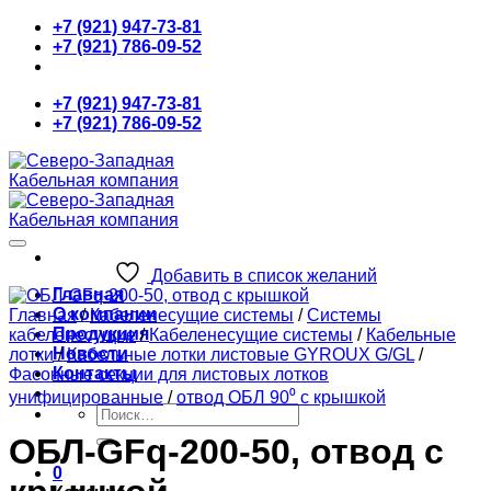
Skip
+7 (921) 947-73-81
to
+7 (921) 786-09-52
content
+7 (921) 947-73-81
+7 (921) 786-09-52
Добавить в список желаний
Главная
О компании
Главная
/
Кабеленесущие системы
/
Системы
Продукция
кабеленесущие
/
Кабеленесущие системы
/
Кабельные
Новости
лотки
/
Кабельные лотки листовые GYROUX G/GL
/
Контакты
Фасонные секции для листовых лотков
унифицированные
/
отвод ОБЛ 90⁰ с крышкой
Искать:
ОБЛ-GFq-200-50, отвод с
0