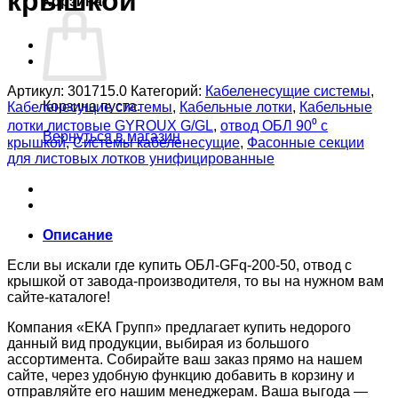
крышкой
Корзина
Артикул:
301715.0
Категорий:
Кабеленесущие системы
,
Корзина пуста.
Кабеленесущие системы
,
Кабельные лотки
,
Кабельные
лотки листовые GYROUX G/GL
,
отвод ОБЛ 90⁰ с
Вернуться в магазин
крышкой
,
Системы кабеленесущие
,
Фасонные секции
для листовых лотков унифицированные
Описание
Если вы искали где купить ОБЛ-GFq-200-50, отвод с
крышкой от завода-производителя, то вы на нужном вам
сайте-каталоге!
Компания «ЕКА Групп» предлагает купить недорого
данный вид продукции, выбирая из большого
ассортимента. Собирайте ваш заказ прямо на нашем
сайте, через удобную функцию добавить в корзину и
отправляйте его нашим менеджерам. Ваша выгода —