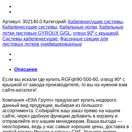
Артикул:
302140.0
Категорий:
Кабеленесущие системы
,
Кабеленесущие системы
,
Кабельные лотки
,
Кабельные
лотки листовые GYROUX G/GL
,
отвод 90⁰ с крышкой
,
Системы кабеленесущие
,
Фасонные секции для
листовых лотков унифицированные
Описание
Если вы искали где купить RGFqh90-500-60, отвод 90* с
крышкой от завода-производителя, то вы на нужном вам
сайте-каталоге!
Компания «ЕКА Групп» предлагает купить недорого
данный вид продукции, выбирая из большого
ассортимента. Собирайте ваш заказ прямо на нашем
сайте, через удобную функцию добавить в корзину и
отправляйте его нашим менеджерам. Ваша выгода —
неоспорима, ведь у нас самые хорошие цены, доставка в
любой регион России и страны СНГ. Звоните прямо