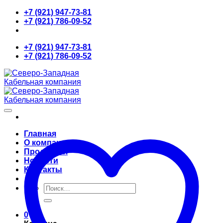
Skip
+7 (921) 947-73-81
to
+7 (921) 786-09-52
content
+7 (921) 947-73-81
+7 (921) 786-09-52
Главная
О компании
Продукция
Новости
Контакты
Искать:
0