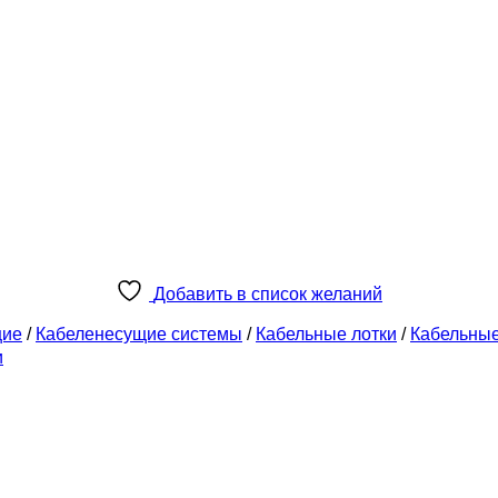
Добавить в список желаний
щие
/
Кабеленесущие системы
/
Кабельные лотки
/
Кабельны
и