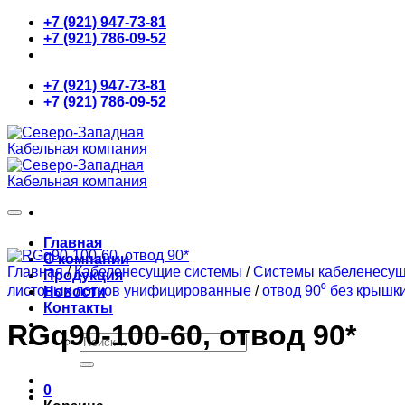
Skip
+7 (921) 947-73-81
to
+7 (921) 786-09-52
content
+7 (921) 947-73-81
+7 (921) 786-09-52
Главная
О компании
Главная
/
Кабеленесущие системы
/
Системы кабеленесу
Продукция
листовых лотков унифицированные
/
отвод 90⁰ без крышк
Новости
Контакты
RGq90-100-60, отвод 90*
Искать:
0