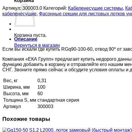
Корзина
Артикул:
300003.0
Категорий:
Кабеленесущие системы
,
Ка
кабеленесущие
,
Фасонные секции для листовых лотков 
Корзина пуста.
Описание
Вернуться в магазин
Если вы искали где купить RGq90-100-60, отвод 90* от зав
Компания «ЕКА Групп» предлагает купить недорого данны
функцию добавить в корзину и отправляйте его нашим ме
СНГ. Звоните прямо сейчас и обсудите условия оплаты и
Вес, кг
0,31
Ширина, мм
100
Высота, мм
60
Толщина S, мм
стандартная серия
Артикул
300003
Похожие товары