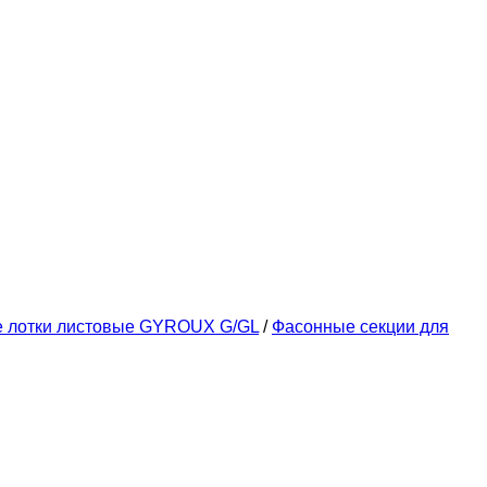
е лотки листовые GYROUX G/GL
/
Фасонные секции для