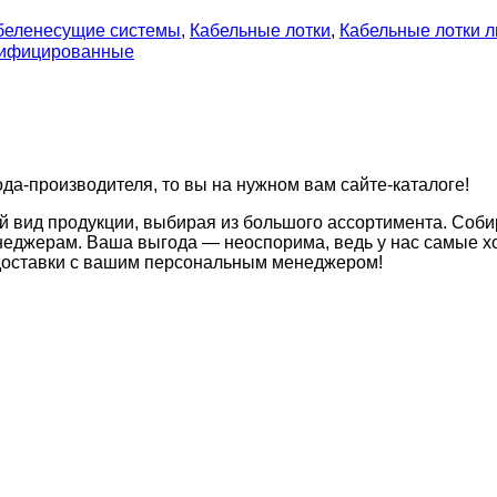
беленесущие системы
,
Кабельные лотки
,
Кабельные лотки 
унифицированные
ода-производителя, то вы на нужном вам сайте-каталоге!
й вид продукции, выбирая из большого ассортимента. Соби
неджерам. Ваша выгода — неоспорима, ведь у нас самые хо
 доставки с вашим персональным менеджером!