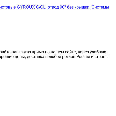
листовые GYROUX G/GL
,
отвод 90⁰ без крышки
,
Системы
райте ваш заказ прямо на нашем сайте, через удобную
рошие цены, доставка в любой регион России и страны