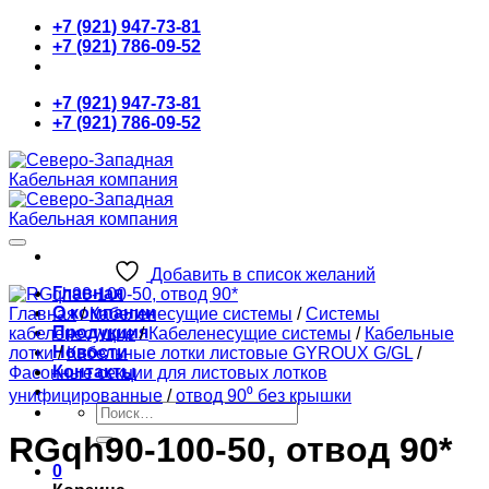
Skip
+7 (921) 947-73-81
to
+7 (921) 786-09-52
content
+7 (921) 947-73-81
+7 (921) 786-09-52
Добавить в список желаний
Главная
О компании
Главная
/
Кабеленесущие системы
/
Системы
Продукция
кабеленесущие
/
Кабеленесущие системы
/
Кабельные
Новости
лотки
/
Кабельные лотки листовые GYROUX G/GL
/
Контакты
Фасонные секции для листовых лотков
унифицированные
/
отвод 90⁰ без крышки
Искать:
RGqh90-100-50, отвод 90*
0