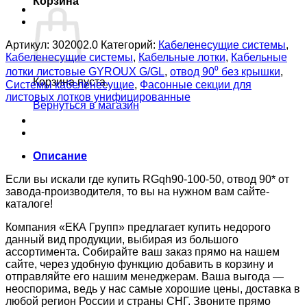
Корзина
Артикул:
302002.0
Категорий:
Кабеленесущие системы
,
Кабеленесущие системы
,
Кабельные лотки
,
Кабельные
лотки листовые GYROUX G/GL
,
отвод 90⁰ без крышки
,
Корзина пуста.
Системы кабеленесущие
,
Фасонные секции для
листовых лотков унифицированные
Вернуться в магазин
Описание
Если вы искали где купить RGqh90-100-50, отвод 90* от
завода-производителя, то вы на нужном вам сайте-
каталоге!
Компания «ЕКА Групп» предлагает купить недорого
данный вид продукции, выбирая из большого
ассортимента. Собирайте ваш заказ прямо на нашем
сайте, через удобную функцию добавить в корзину и
отправляйте его нашим менеджерам. Ваша выгода —
неоспорима, ведь у нас самые хорошие цены, доставка в
любой регион России и страны СНГ. Звоните прямо