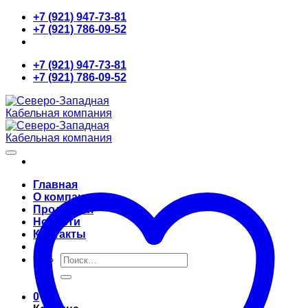
Skip
+7 (921) 947-73-81
to
+7 (921) 786-09-52
content
+7 (921) 947-73-81
+7 (921) 786-09-52
Главная
О компании
Продукция
Новости
Контакты
Искать:
0