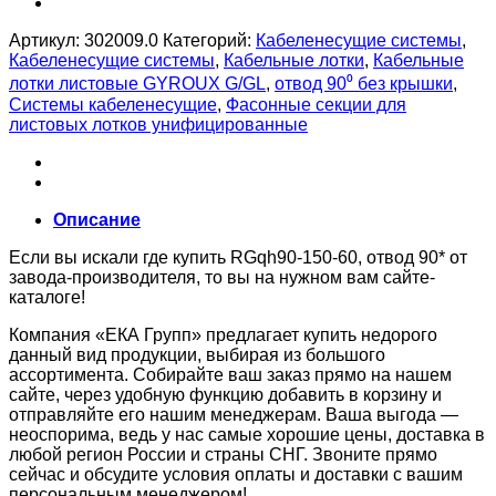
Артикул:
302009.0
Категорий:
Кабеленесущие системы
,
Кабеленесущие системы
,
Кабельные лотки
,
Кабельные
лотки листовые GYROUX G/GL
,
отвод 90⁰ без крышки
,
Системы кабеленесущие
,
Фасонные секции для
листовых лотков унифицированные
Описание
Если вы искали где купить RGqh90-150-60, отвод 90* от
завода-производителя, то вы на нужном вам сайте-
каталоге!
Компания «ЕКА Групп» предлагает купить недорого
данный вид продукции, выбирая из большого
ассортимента. Собирайте ваш заказ прямо на нашем
сайте, через удобную функцию добавить в корзину и
отправляйте его нашим менеджерам. Ваша выгода —
неоспорима, ведь у нас самые хорошие цены, доставка в
любой регион России и страны СНГ. Звоните прямо
сейчас и обсудите условия оплаты и доставки с вашим
персональным менеджером!