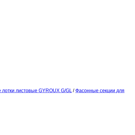
е лотки листовые GYROUX G/GL
/
Фасонные секции для