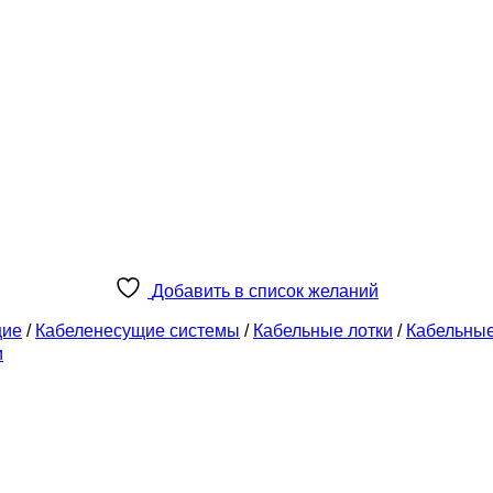
Добавить в список желаний
щие
/
Кабеленесущие системы
/
Кабельные лотки
/
Кабельны
и