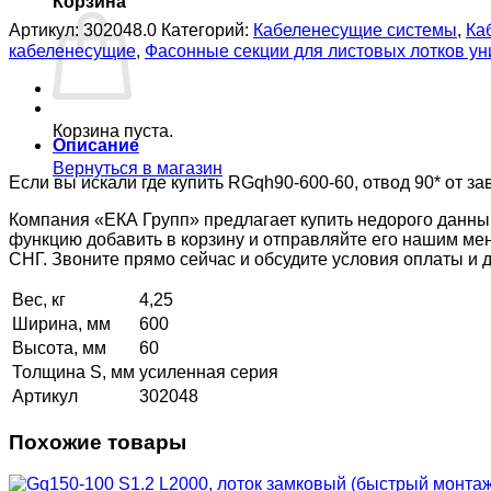
Корзина
Артикул:
302048.0
Категорий:
Кабеленесущие системы
,
Ка
кабеленесущие
,
Фасонные секции для листовых лотков 
Корзина пуста.
Описание
Вернуться в магазин
Если вы искали где купить RGqh90-600-60, отвод 90* от за
Компания «ЕКА Групп» предлагает купить недорого данны
функцию добавить в корзину и отправляйте его нашим ме
СНГ. Звоните прямо сейчас и обсудите условия оплаты и
Вес, кг
4,25
Ширина, мм
600
Высота, мм
60
Толщина S, мм
усиленная серия
Артикул
302048
Похожие товары