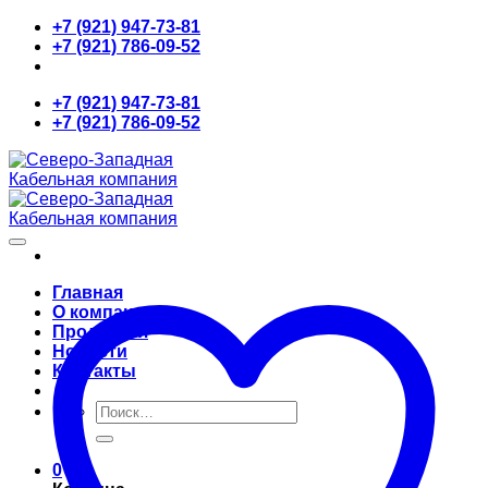
Skip
+7 (921) 947-73-81
to
+7 (921) 786-09-52
content
+7 (921) 947-73-81
+7 (921) 786-09-52
Главная
О компании
Продукция
Новости
Контакты
Искать:
0