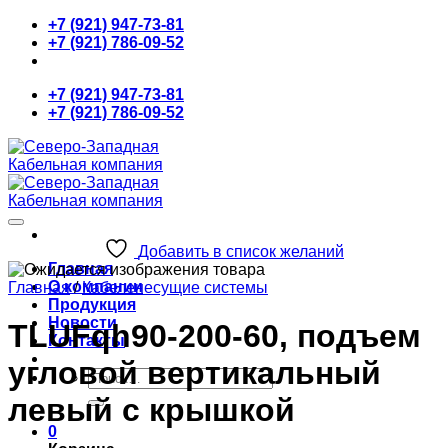
Skip
+7 (921) 947-73-81
to
+7 (921) 786-09-52
content
+7 (921) 947-73-81
+7 (921) 786-09-52
Добавить в список желаний
Главная
О компании
Главная
/
Кабеленесущие системы
Продукция
Новости
TLUFqh90-200-60, подъем
Контакты
угловой вертикальный
Искать:
левый с крышкой
0