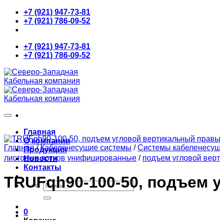
Skip
+7 (921) 947-73-81
to
+7 (921) 786-09-52
content
+7 (921) 947-73-81
+7 (921) 786-09-52
Главная
О компании
Главная
/
Кабеленесущие системы
/
Системы кабеленесу
Продукция
листовых лотков унифицированные
/
подъем угловой вер
Новости
Контакты
TRUFqh90-100-50, подъем 
Искать:
0