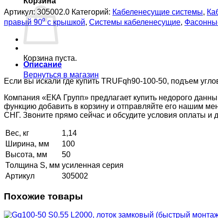
Корзина
Артикул:
305002.0
Категорий:
Кабеленесущие системы
,
Ка
правый 90⁰ с крышкой
,
Системы кабеленесущие
,
Фасонные
Корзина пуста.
Описание
Вернуться в магазин
Если вы искали где купить TRUFqh90-100-50, подъем угло
Компания «ЕКА Групп» предлагает купить недорого данны
функцию добавить в корзину и отправляйте его нашим ме
СНГ. Звоните прямо сейчас и обсудите условия оплаты и
Вес, кг
1,14
Ширина, мм
100
Высота, мм
50
Толщина S, мм
усиленная серия
Артикул
305002
Похожие товары