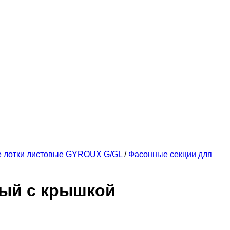
е лотки листовые GYROUX G/GL
/
Фасонные секции для
вый с крышкой