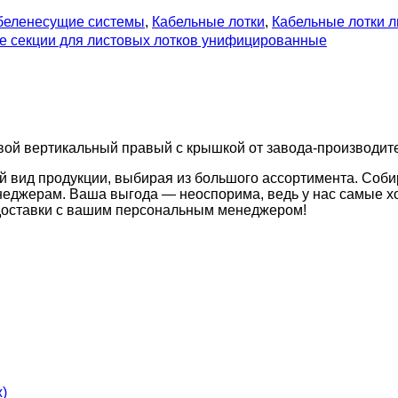
беленесущие системы
,
Кабельные лотки
,
Кабельные лотки 
 секции для листовых лотков унифицированные
вой вертикальный правый с крышкой от завода-производител
й вид продукции, выбирая из большого ассортимента. Соби
неджерам. Ваша выгода — неоспорима, ведь у нас самые хо
 доставки с вашим персональным менеджером!