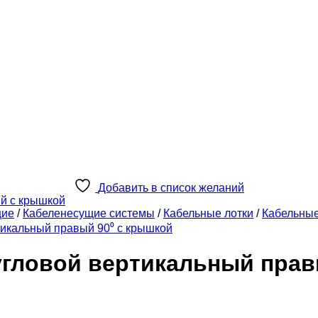
Добавить в список желаний
щие
/
Кабеленесущие системы
/
Кабельные лотки
/
Кабельны
тикальный правый 90⁰ с крышкой
угловой вертикальный пра