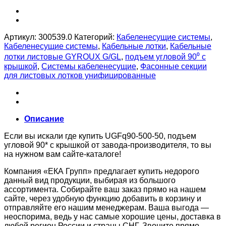
Артикул:
300539.0
Категорий:
Кабеленесущие системы
,
Кабеленесущие системы
,
Кабельные лотки
,
Кабельные
лотки листовые GYROUX G/GL
,
подъем угловой 90⁰ с
крышкой
,
Системы кабеленесущие
,
Фасонные секции
для листовых лотков унифицированные
Описание
Если вы искали где купить UGFq90-500-50, подъем
угловой 90* с крышкой от завода-производителя, то вы
на нужном вам сайте-каталоге!
Компания «ЕКА Групп» предлагает купить недорого
данный вид продукции, выбирая из большого
ассортимента. Собирайте ваш заказ прямо на нашем
сайте, через удобную функцию добавить в корзину и
отправляйте его нашим менеджерам. Ваша выгода —
неоспорима, ведь у нас самые хорошие цены, доставка в
любой регион России и страны СНГ. Звоните прямо