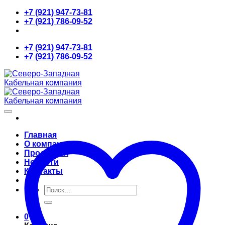
Skip
+7 (921) 947-73-81
to
+7 (921) 786-09-52
content
+7 (921) 947-73-81
+7 (921) 786-09-52
Главная
О компании
Продукция
Новости
Контакты
Искать:
0