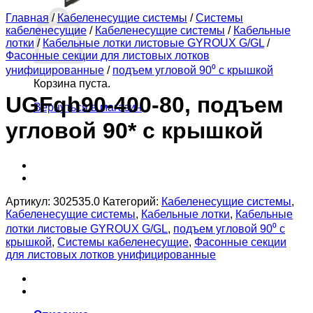
Корзина
Главная
/
Кабеленесущие системы
/
Системы
кабеленесущие
/
Кабеленесущие системы
/
Кабельные
лотки
/
Кабельные лотки листовые GYROUX G/GL
/
Фасонные секции для листовых лотков
унифицированные
/
подъем угловой 90⁰ с крышкой
Корзина пуста.
UGFqh90-400-80, подъем
Вернуться в магазин
угловой 90* с крышкой
Артикул:
302535.0
Категорий:
Кабеленесущие системы
,
Кабеленесущие системы
,
Кабельные лотки
,
Кабельные
лотки листовые GYROUX G/GL
,
подъем угловой 90⁰ с
крышкой
,
Системы кабеленесущие
,
Фасонные секции
для листовых лотков унифицированные