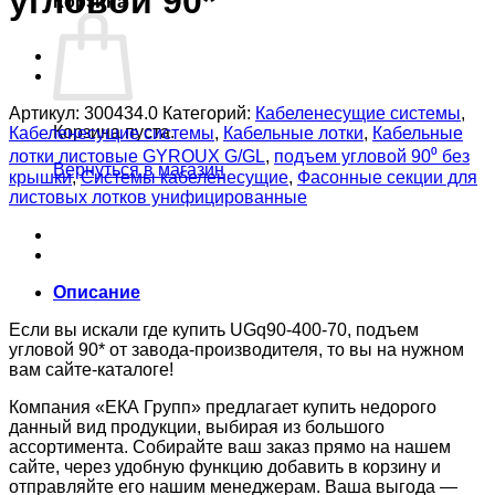
угловой 90*
Корзина
Артикул:
300434.0
Категорий:
Кабеленесущие системы
,
Корзина пуста.
Кабеленесущие системы
,
Кабельные лотки
,
Кабельные
лотки листовые GYROUX G/GL
,
подъем угловой 90⁰ без
Вернуться в магазин
крышки
,
Системы кабеленесущие
,
Фасонные секции для
листовых лотков унифицированные
Описание
Если вы искали где купить UGq90-400-70, подъем
угловой 90* от завода-производителя, то вы на нужном
вам сайте-каталоге!
Компания «ЕКА Групп» предлагает купить недорого
данный вид продукции, выбирая из большого
ассортимента. Собирайте ваш заказ прямо на нашем
сайте, через удобную функцию добавить в корзину и
отправляйте его нашим менеджерам. Ваша выгода —