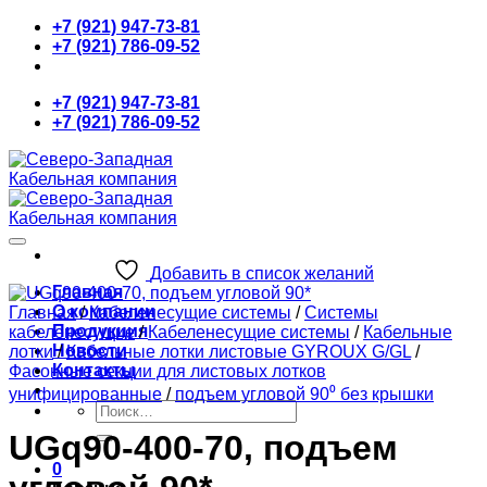
Skip
+7 (921) 947-73-81
to
+7 (921) 786-09-52
content
+7 (921) 947-73-81
+7 (921) 786-09-52
Добавить в список желаний
Главная
О компании
Главная
/
Кабеленесущие системы
/
Системы
Продукция
кабеленесущие
/
Кабеленесущие системы
/
Кабельные
Новости
лотки
/
Кабельные лотки листовые GYROUX G/GL
/
Контакты
Фасонные секции для листовых лотков
унифицированные
/
подъем угловой 90⁰ без крышки
Искать:
UGq90-400-70, подъем
0