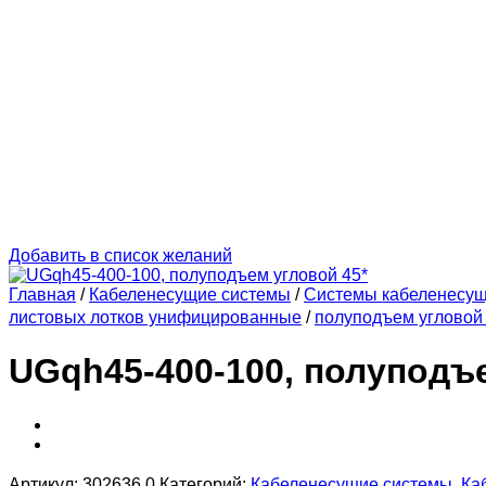
Добавить в список желаний
Главная
/
Кабеленесущие системы
/
Системы кабеленесу
листовых лотков унифицированные
/
полуподъем угловой 
UGqh45-400-100, полуподъе
Артикул:
302636.0
Категорий:
Кабеленесущие системы
,
Ка