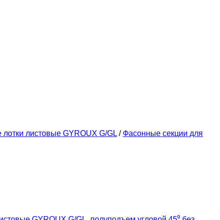
е лотки листовые GYROUX G/GL
/
Фасонные секции для
листовые GYROUX G/GL
,
полуподъем угловой 45⁰ без