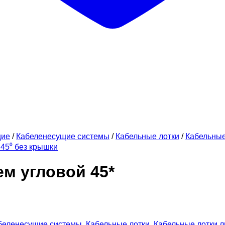
щие
/
Кабеленесущие системы
/
Кабельные лотки
/
Кабельны
45⁰ без крышки
м угловой 45*
беленесущие системы
,
Кабельные лотки
,
Кабельные лотки 