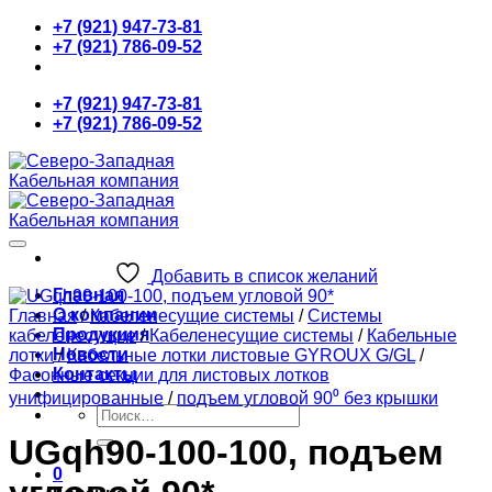
Skip
+7 (921) 947-73-81
to
+7 (921) 786-09-52
content
+7 (921) 947-73-81
+7 (921) 786-09-52
Добавить в список желаний
Главная
О компании
Главная
/
Кабеленесущие системы
/
Системы
Продукция
кабеленесущие
/
Кабеленесущие системы
/
Кабельные
Новости
лотки
/
Кабельные лотки листовые GYROUX G/GL
/
Контакты
Фасонные секции для листовых лотков
унифицированные
/
подъем угловой 90⁰ без крышки
Искать:
UGqh90-100-100, подъем
0