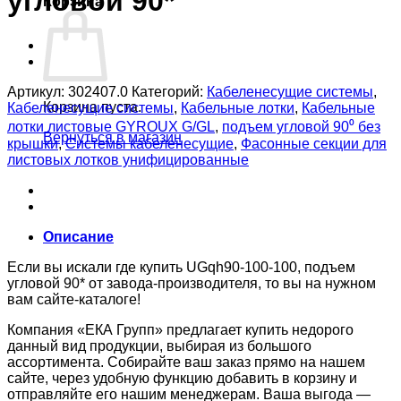
угловой 90*
Корзина
Артикул:
302407.0
Категорий:
Кабеленесущие системы
,
Корзина пуста.
Кабеленесущие системы
,
Кабельные лотки
,
Кабельные
лотки листовые GYROUX G/GL
,
подъем угловой 90⁰ без
Вернуться в магазин
крышки
,
Системы кабеленесущие
,
Фасонные секции для
листовых лотков унифицированные
Описание
Если вы искали где купить UGqh90-100-100, подъем
угловой 90* от завода-производителя, то вы на нужном
вам сайте-каталоге!
Компания «ЕКА Групп» предлагает купить недорого
данный вид продукции, выбирая из большого
ассортимента. Собирайте ваш заказ прямо на нашем
сайте, через удобную функцию добавить в корзину и
отправляйте его нашим менеджерам. Ваша выгода —