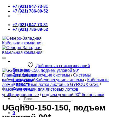
Skip
+7 (921) 947-73-81
to
+7 (921) 786-09-52
content
+7 (921) 947-73-81
+7 (921) 786-09-52
Добавить в список желаний
Главная
О компании
Главная
/
Кабеленесущие системы
/
Системы
Продукция
кабеленесущие
/
Кабеленесущие системы
/
Кабельные
Новости
лотки
/
Кабельные лотки листовые GYROUX G/GL
/
Контакты
Фасонные секции для листовых лотков
унифицированные
/
подъем угловой 90⁰ без крышки
Искать:
UGqh90-150-150, подъем
0