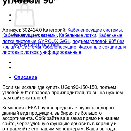
угловой 90*
Корзина
Артикул:
302414.0
Категорий:
Кабеленесущие системы
,
Корзина пуста.
Кабеленесущие системы
,
Кабельные лотки
,
Кабельные
лотки листовые GYROUX G/GL
,
подъем угловой 90⁰ без
Вернуться в магазин
крышки
,
Системы кабеленесущие
,
Фасонные секции для
листовых лотков унифицированные
Описание
Если вы искали где купить UGqh90-150-150, подъем
угловой 90* от завода-производителя, то вы на нужном
вам сайте-каталоге!
Компания «ЕКА Групп» предлагает купить недорого
данный вид продукции, выбирая из большого
ассортимента. Собирайте ваш заказ прямо на нашем
сайте, через удобную функцию добавить в корзину и
отправляйте его нашим менеджерам. Ваша выгода —