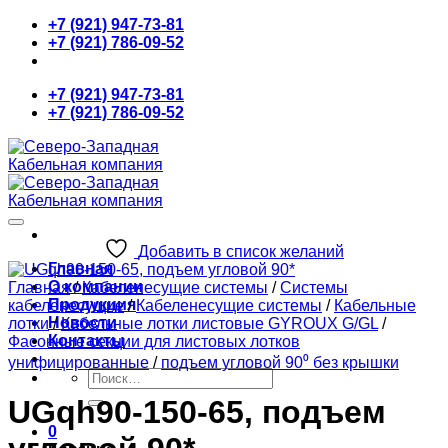
Skip
+7 (921) 947-73-81
to
+7 (921) 786-09-52
content
+7 (921) 947-73-81
+7 (921) 786-09-52
Добавить в список желаний
Главная
О компании
Главная
/
Кабеленесущие системы
/
Системы
Продукция
кабеленесущие
/
Кабеленесущие системы
/
Кабельные
Новости
лотки
/
Кабельные лотки листовые GYROUX G/GL
/
Контакты
Фасонные секции для листовых лотков
унифицированные
/
подъем угловой 90⁰ без крышки
Искать:
UGqh90-150-65, подъем
0