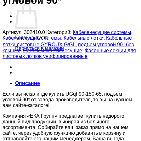
угловой 90*
Корзина
Артикул:
302410.0
Категорий:
Кабеленесущие системы
,
Корзина пуста.
Кабеленесущие системы
,
Кабельные лотки
,
Кабельные
лотки листовые GYROUX G/GL
,
подъем угловой 90⁰ без
Вернуться в магазин
крышки
,
Системы кабеленесущие
,
Фасонные секции для
листовых лотков унифицированные
Описание
Если вы искали где купить UGqh90-150-65, подъем
угловой 90* от завода-производителя, то вы на нужном
вам сайте-каталоге!
Компания «ЕКА Групп» предлагает купить недорого
данный вид продукции, выбирая из большого
ассортимента. Собирайте ваш заказ прямо на нашем
сайте, через удобную функцию добавить в корзину и
отправляйте его нашим менеджерам. Ваша выгода —