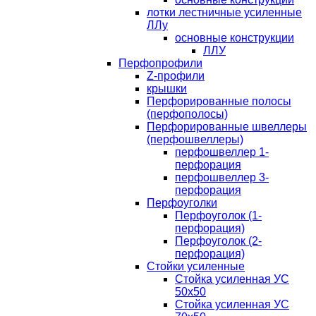
лотки лестничные усиленные
ЛЛу
основные конструкции
ЛЛУ
Перфопрофили
Z-профили
крышки
Перфорированные полосы
(перфополосы)
Перфорированные швеллеры
(перфошвеллеры)
перфошвеллер 1-
перфорация
перфошвеллер 3-
перфорация
Перфоуголки
Перфоуголок (1-
перфорация)
Перфоуголок (2-
перфорация)
Стойки усиленные
Стойка усиленная УС
50х50
Стойка усиленная УС