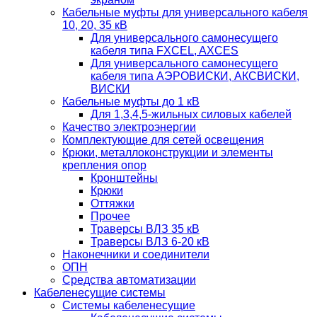
Кабельные муфты для универсального кабеля
10, 20, 35 кВ
Для универсального самонесущего
кабеля типа FXCEL, AXCES
Для универсального самонесущего
кабеля типа АЭРОВИСКИ, АКСВИСКИ,
ВИСКИ
Кабельные муфты до 1 кВ
Для 1,3,4,5-жильных силовых кабелей
Качество электроэнергии
Комплектующие для сетей освещения
Крюки, металлоконструкции и элементы
крепления опор
Кронштейны
Крюки
Оттяжки
Прочее
Траверсы ВЛЗ 35 кВ
Траверсы ВЛЗ 6-20 кВ
Наконечники и соединители
ОПН
Средства автоматизации
Кабеленесущие системы
Системы кабеленесущие