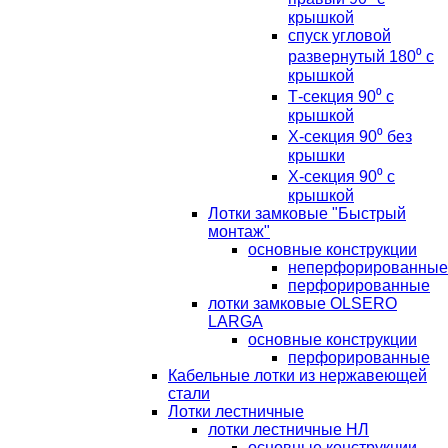
крышкой
спуск угловой
развернутый 180⁰ с
крышкой
Т-секция 90⁰ с
крышкой
Х-секция 90⁰ без
крышки
Х-секция 90⁰ с
крышкой
Лотки замковые "Быстрый
монтаж"
основные конструкции
неперфорированные
перфорированные
лотки замковые OLSERO
LARGA
основные конструкции
перфорированные
Кабельные лотки из нержавеющей
стали
Лотки лестничные
лотки лестничные НЛ
основные конструкции