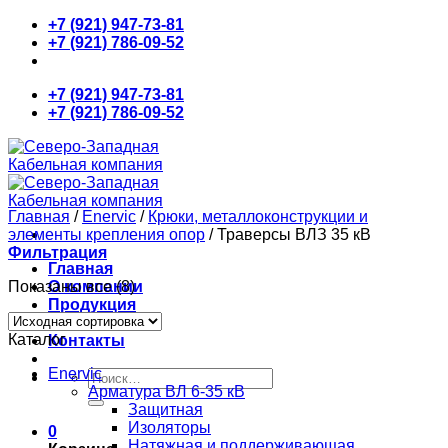
Skip
+7 (921) 947-73-81
to
+7 (921) 786-09-52
content
+7 (921) 947-73-81
+7 (921) 786-09-52
Главная
/
Enervic
/
Крюки, металлоконструкции и
элементы крепления опор
/
Траверсы ВЛЗ 35 кВ
Фильтрация
Главная
Показаны все (8)
О компании
Продукция
Новости
Каталог
Контакты
Enervic
Искать:
Арматура ВЛ 6-35 кВ
Защитная
Изоляторы
0
Натяжная и поддерживающая