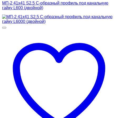
МП-2 41х41 S2.5 С-образный профиль под канальную
гайку L600 (двойной)