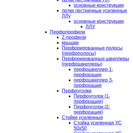
основные конструкции
лотки лестничные усиленные
ЛЛу
основные конструкции
ЛЛУ
Перфопрофили
Z-профили
крышки
Перфорированные полосы
(перфополосы)
Перфорированные швеллеры
(перфошвеллеры)
перфошвеллер 1-
перфорация
перфошвеллер 3-
перфорация
Перфоуголки
Перфоуголок (1-
перфорация)
Перфоуголок (2-
перфорация)
Стойки усиленные
Стойка усиленная УС
50х50