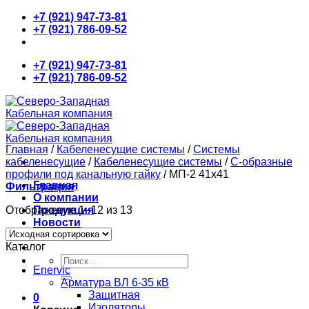
Skip
+7 (921) 947-73-81
to
+7 (921) 786-09-52
content
+7 (921) 947-73-81
+7 (921) 786-09-52
Главная
/
Кабеленесущие системы
/
Системы
кабеленесущие
/
Кабеленесущие системы
/
С-образные
профили под канальную гайку
/
МП-2 41х41
Главная
Фильтрация
О компании
Отображение 1–12 из 13
Продукция
Новости
Контакты
Каталог
Искать:
Enervic
Арматура ВЛ 6-35 кВ
Защитная
0
Изоляторы