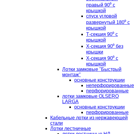
правый 90⁰ с
крышкой
спуск угловой
развернутый 180⁰ с
крышкой
Т-секция 90⁰ с
крышкой
Х-секция 90⁰ без
крышки
Х-секция 90⁰ с
крышкой
Лотки замковые "Быстрый
монтаж"
основные конструкции
неперфорированные
перфорированные
лотки замковые OLSERO
LARGA
основные конструкции
перфорированные
Кабельные лотки из нержавеющей
стали
Лотки лестничные
лотки лестничные НЛ