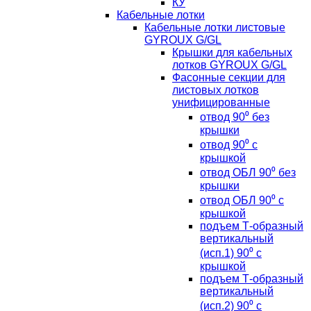
КУ
Кабельные лотки
Кабельные лотки листовые
GYROUX G/GL
Крышки для кабельных
лотков GYROUX G/GL
Фасонные секции для
листовых лотков
унифицированные
отвод 90⁰ без
крышки
отвод 90⁰ с
крышкой
отвод ОБЛ 90⁰ без
крышки
отвод ОБЛ 90⁰ с
крышкой
подъем Т-образный
вертикальный
(исп.1) 90⁰ с
крышкой
подъем Т-образный
вертикальный
(исп.2) 90⁰ с