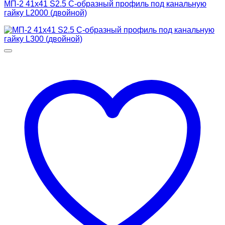
МП-2 41х41 S2.5 С-образный профиль под канальную
гайку L2000 (двойной)