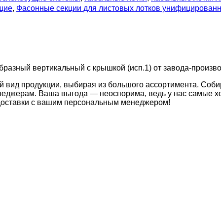
щие
,
Фасонные секции для листовых лотков унифицирован
бразный вертикальный с крышкой (исп.1) от завода-произво
й вид продукции, выбирая из большого ассортимента. Соби
неджерам. Ваша выгода — неоспорима, ведь у нас самые хо
 доставки с вашим персональным менеджером!