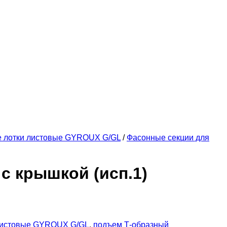
е лотки листовые GYROUX G/GL
/
Фасонные секции для
с крышкой (исп.1)
листовые GYROUX G/GL
,
подъем Т-образный