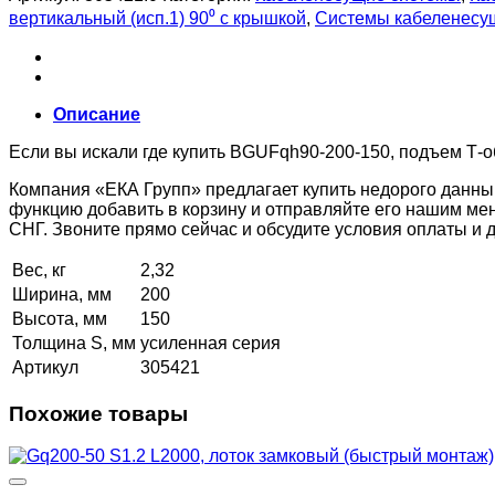
вертикальный (исп.1) 90⁰ с крышкой
,
Системы кабеленесу
Описание
Если вы искали где купить BGUFqh90-200-150, подъем Т-о
Компания «ЕКА Групп» предлагает купить недорого данны
функцию добавить в корзину и отправляйте его нашим ме
СНГ. Звоните прямо сейчас и обсудите условия оплаты и
Вес, кг
2,32
Ширина, мм
200
Высота, мм
150
Толщина S, мм
усиленная серия
Артикул
305421
Похожие товары