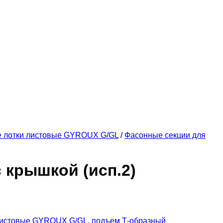
е лотки листовые GYROUX G/GL
/
Фасонные секции для
 крышкой (исп.2)
листовые GYROUX G/GL
,
подъем Т-образный