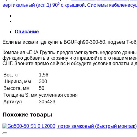
вертикальный (исп.1) 90⁰ с крышкой
,
Системы кабеленесу
Описание
Если вы искали где купить BGUFqh90-300-50, подъем Т-обр
Компания «ЕКА Групп» предлагает купить недорого данны
функцию добавить в корзину и отправляйте его нашим ме
СНГ. Звоните прямо сейчас и обсудите условия оплаты и
Вес, кг
1,56
Ширина, мм
300
Высота, мм
50
Толщина S, мм
усиленная серия
Артикул
305423
Похожие товары