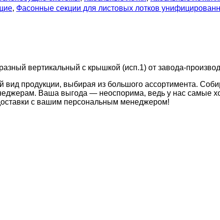
щие
,
Фасонные секции для листовых лотков унифицирован
азный вертикальный с крышкой (исп.1) от завода-производи
й вид продукции, выбирая из большого ассортимента. Соби
неджерам. Ваша выгода — неоспорима, ведь у нас самые хо
 доставки с вашим персональным менеджером!