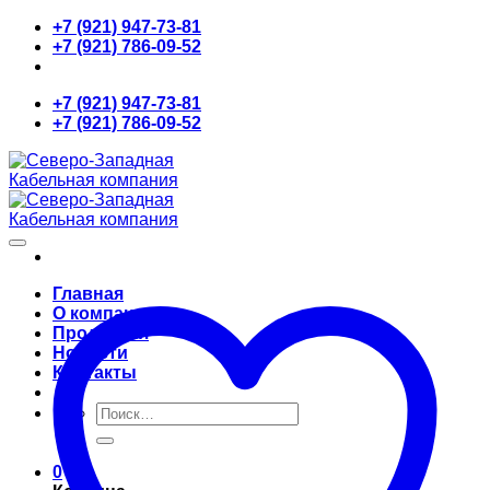
Skip
+7 (921) 947-73-81
to
+7 (921) 786-09-52
content
+7 (921) 947-73-81
+7 (921) 786-09-52
Главная
О компании
Продукция
Новости
Контакты
Искать:
0