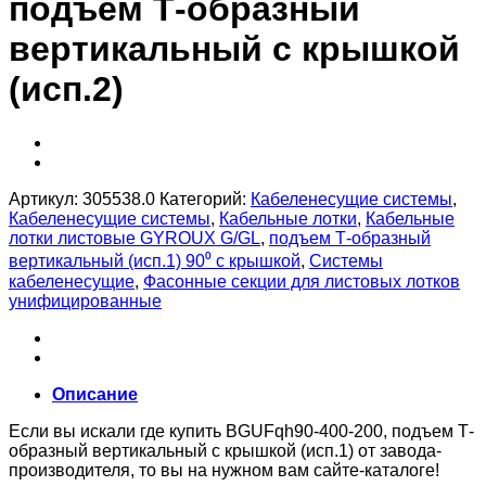
подъем Т-образный
вертикальный с крышкой
(исп.2)
Артикул:
305538.0
Категорий:
Кабеленесущие системы
,
Кабеленесущие системы
,
Кабельные лотки
,
Кабельные
лотки листовые GYROUX G/GL
,
подъем Т-образный
вертикальный (исп.1) 90⁰ с крышкой
,
Системы
кабеленесущие
,
Фасонные секции для листовых лотков
унифицированные
Описание
Если вы искали где купить BGUFqh90-400-200, подъем Т-
образный вертикальный с крышкой (исп.1) от завода-
производителя, то вы на нужном вам сайте-каталоге!