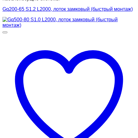
Gq200-65 S1.2 L2000, лоток замковый (быстрый монтаж)