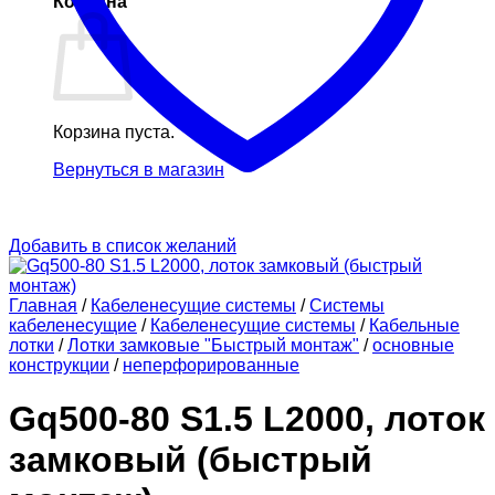
Корзина
Корзина пуста.
Вернуться в магазин
Добавить в список желаний
Главная
/
Кабеленесущие системы
/
Системы
кабеленесущие
/
Кабеленесущие системы
/
Кабельные
лотки
/
Лотки замковые "Быстрый монтаж"
/
основные
конструкции
/
неперфорированные
Gq500-80 S1.5 L2000, лоток
замковый (быстрый