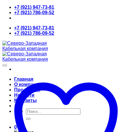
Skip
+7 (921) 947-73-81
to
+7 (921) 786-09-52
content
+7 (921) 947-73-81
+7 (921) 786-09-52
Главная
О компании
Продукция
Новости
Контакты
Искать:
0