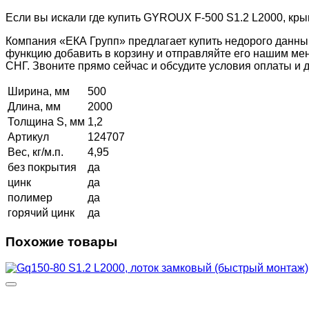
Если вы искали где купить GYROUX F-500 S1.2 L2000, кры
Компания «ЕКА Групп» предлагает купить недорого данны
функцию добавить в корзину и отправляйте его нашим ме
СНГ. Звоните прямо сейчас и обсудите условия оплаты и
Ширина, мм
500
Длина, мм
2000
Толщина S, мм
1,2
Артикул
124707
Вес, кг/м.п.
4,95
без покрытия
да
цинк
да
полимер
да
горячий цинк
да
Похожие товары