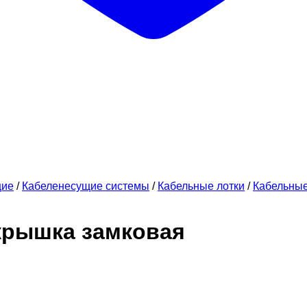
щие
/
Кабеленесущие системы
/
Кабельные лотки
/
Кабельны
 крышка замковая