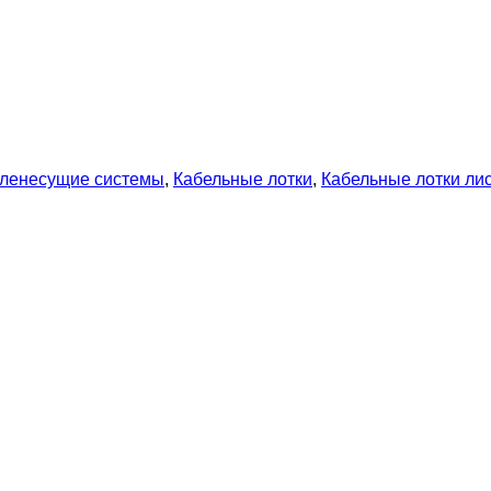
ленесущие системы
,
Кабельные лотки
,
Кабельные лотки л